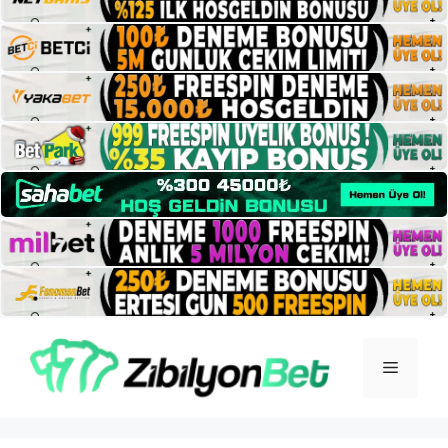
İçeriğe
atla
Menü