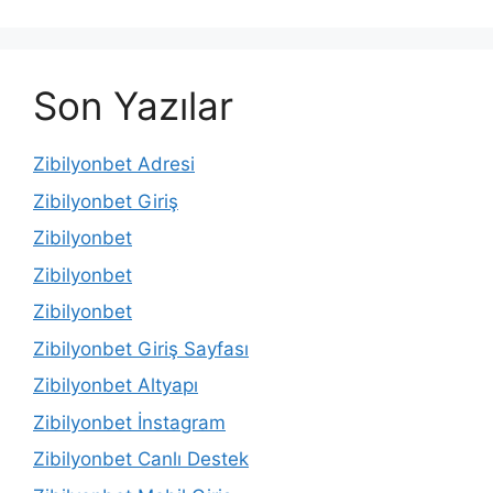
Son Yazılar
Zibilyonbet Adresi
Zibilyonbet Giriş
Zibilyonbet
Zibilyonbet
Zibilyonbet
Zibilyonbet Giriş Sayfası
Zibilyonbet Altyapı
Zibilyonbet İnstagram
Zibilyonbet Canlı Destek