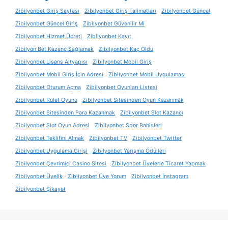
Zibilyonbet Giriş Sayfası
Zibilyonbet Giriş Talimatları
Zibilyonbet Güncel
Zibilyonbet Güncel Giriş
Zibilyonbet Güvenilir Mi
Zibilyonbet Hizmet Ücreti
Zibilyonbet Kayıt
Zibilyon Bet Kazanç Sağlamak
Zibilyonbet Kaç Oldu
Zibilyonbet Lisans Altyapısı
Zibilyonbet Mobil Giriş
Zibilyonbet Mobil Giriş İçin Adresi
Zibilyonbet Mobil Uygulaması
Zibilyonbet Oturum Açma
Zibilyonbet Oyunları Listesi
Zibilyonbet Rulet Oyunu
Zibilyonbet Sitesinden Oyun Kazanmak
Zibilyonbet Sitesinden Para Kazanmak
Zibilyonbet Slot Kazancı
Zibilyonbet Slot Oyun Adresi
Zibilyonbet Spor Bahisleri
Zibilyonbet Teklifini Almak
Zibilyonbet TV
Zibilyonbet Twitter
Zibilyonbet Uygulama Girişi
Zibilyonbet Yarışma Ödülleri
Zibilyonbet Çevrimiçi Casino Sitesi
Zibilyonbet Üyelerle Ticaret Yapmak
Zibilyonbet Üyelik
Zibilyonbet Üye Yorum
Zibilyonbet İnstagram
Zibilyonbet Şikayet