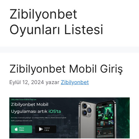
Zibilyonbet
Oyunları Listesi
Zibilyonbet Mobil Giriş
Eylül 12, 2024
yazar
Zibilyonbet