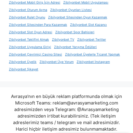
Zibilyonbet Mobil Giriş İçin Adresi
Zibilyonbet Mobil Uygulaması
Zibilyonbet Oturum Açma
Zibilyonbet Oyunları Listesi
Zibilyonbet Rulet Oyunu
Zibilyonbet Sitesinden Oyun Kazanmak
Zibilyonbet Sitesinden Para Kazanmak
Zibilyonbet Slot Kazancı
Zibilyonbet Slot Oyun Adresi
Zibilyonbet Spor Bahisleri
Zibilyonbet Teklifini Almak
Zibilyonbet TV
Zibilyonbet Twitter
Zibilyonbet Uygulama Girişi
Zibilyonbet Yarışma Ödülleri
Zibilyonbet Çevrimiçi Casino Sitesi
Zibilyonbet Üyelerle Ticaret Yapmak
Zibilyonbet Üyelik
Zibilyonbet Üye Yorum
Zibilyonbet İnstagram
Zibilyonbet Şikayet
Avrasya'nın en büyük reklam platformunda olmak için
Microsoft Teams:
reklam@avrasyamarketing.com
adresimizden veya Telegram: @Avrasyamarketing
adresimizden irtibat kurabilirsiniz. (Tek iletişim
adreslerimiz teams / telegram ve mail adresimizdir.
Harici hiçbir iletişim adresimiz bulunmamaktadır.