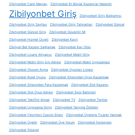
Zibilyonbet Canlı Maçları
Zibilyonbet En Büyük Kazançlar Nelerdir
Zibilyonbet Giriş
Zibilyonbet Giriş Bağlantısı
Zibilyonbet Giriş Sayfası
Zibilyonbet Giriş Talimatları
Zibilyonbet Güncel
Zibilyonbet Güncel Giriş
Zibilyonbet Güvenilir Mi
Zibilyonbet Hizmet Ücreti
Zibilyonbet Kayıt
Zibilyon Bet Kazanç Sağlamak
Zibilyonbet Kaç Oldu
Zibilyonbet Lisans Altyapısı
Zibilyonbet Mobil Giriş
Zibilyonbet Mobil Giriş İçin Adresi
Zibilyonbet Mobil Uygulaması
Zibilyonbet Oturum Açma
Zibilyonbet Oyunları Listesi
Zibilyonbet Rulet Oyunu
Zibilyonbet Sitesinden Oyun Kazanmak
Zibilyonbet Sitesinden Para Kazanmak
Zibilyonbet Slot Kazancı
Zibilyonbet Slot Oyun Adresi
Zibilyonbet Spor Bahisleri
Zibilyonbet Teklifini Almak
Zibilyonbet TV
Zibilyonbet Twitter
Zibilyonbet Uygulama Girişi
Zibilyonbet Yarışma Ödülleri
Zibilyonbet Çevrimiçi Casino Sitesi
Zibilyonbet Üyelerle Ticaret Yapmak
Zibilyonbet Üyelik
Zibilyonbet Üye Yorum
Zibilyonbet İnstagram
Zibilyonbet Şikayet