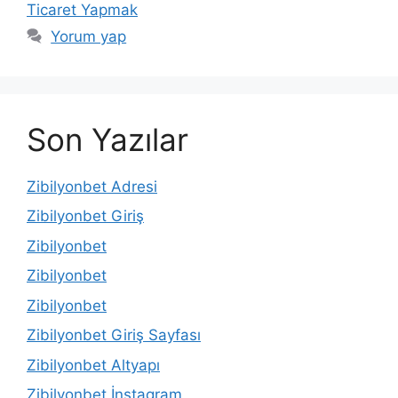
Ticaret Yapmak
Yorum yap
Son Yazılar
Zibilyonbet Adresi
Zibilyonbet Giriş
Zibilyonbet
Zibilyonbet
Zibilyonbet
Zibilyonbet Giriş Sayfası
Zibilyonbet Altyapı
Zibilyonbet İnstagram