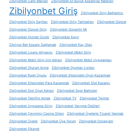
Zibilyonbet Canlı Maçları
Zibilyonbet En Büyük Kazançlar Nelerdir
Zibilyonbet Giriş
Zibilyonbet Giriş Bağlantısı
Zibilyonbet Giriş Sayfası
Zibilyonbet Giriş Talimatları
Zibilyonbet Güncel
Zibilyonbet Güncel Giriş
Zibilyonbet Güvenilir Mi
Zibilyonbet Hizmet Ücreti
Zibilyonbet Kayıt
Zibilyon Bet Kazanç Sağlamak
Zibilyonbet Kaç Oldu
Zibilyonbet Lisans Altyapısı
Zibilyonbet Mobil Giriş
Zibilyonbet Mobil Giriş İçin Adresi
Zibilyonbet Mobil Uygulaması
Zibilyonbet Oturum Açma
Zibilyonbet Oyunları Listesi
Zibilyonbet Rulet Oyunu
Zibilyonbet Sitesinden Oyun Kazanmak
Zibilyonbet Sitesinden Para Kazanmak
Zibilyonbet Slot Kazancı
Zibilyonbet Slot Oyun Adresi
Zibilyonbet Spor Bahisleri
Zibilyonbet Teklifini Almak
Zibilyonbet TV
Zibilyonbet Twitter
Zibilyonbet Uygulama Girişi
Zibilyonbet Yarışma Ödülleri
Zibilyonbet Çevrimiçi Casino Sitesi
Zibilyonbet Üyelerle Ticaret Yapmak
Zibilyonbet Üyelik
Zibilyonbet Üye Yorum
Zibilyonbet İnstagram
Zibilyonbet Şikayet