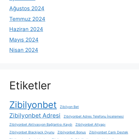
Ağustos 2024
Temmuz 2024
Haziran 2024
Mayıs 2024
Nisan 2024
Etiketler
Zibilyonbet
Zibilyon Bet
Zibilyonbet Adresi
Zibilyonbet Adres Telefonu İncelemesi
Zibilyonbet Aktivasyon Bağlantısı Kaydı
Zibilyonbet Altyapı
Zibilyonbet Blackjack Oyunu
Zibilyonbet Bonus
Zibilyonbet Canlı Destek