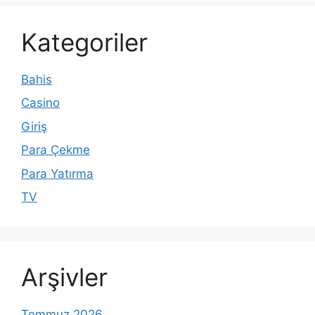
Kategoriler
Bahis
Casino
Giriş
Para Çekme
Para Yatırma
TV
Arşivler
Temmuz 2026