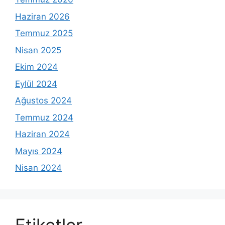
Haziran 2026
Temmuz 2025
Nisan 2025
Ekim 2024
Eylül 2024
Ağustos 2024
Temmuz 2024
Haziran 2024
Mayıs 2024
Nisan 2024