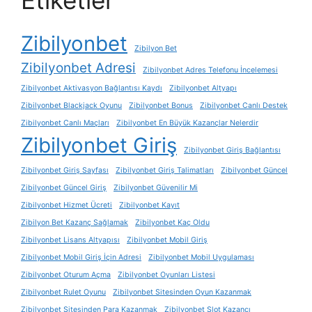
Etiketler
Zibilyonbet
Zibilyon Bet
Zibilyonbet Adresi
Zibilyonbet Adres Telefonu İncelemesi
Zibilyonbet Aktivasyon Bağlantısı Kaydı
Zibilyonbet Altyapı
Zibilyonbet Blackjack Oyunu
Zibilyonbet Bonus
Zibilyonbet Canlı Destek
Zibilyonbet Canlı Maçları
Zibilyonbet En Büyük Kazançlar Nelerdir
Zibilyonbet Giriş
Zibilyonbet Giriş Bağlantısı
Zibilyonbet Giriş Sayfası
Zibilyonbet Giriş Talimatları
Zibilyonbet Güncel
Zibilyonbet Güncel Giriş
Zibilyonbet Güvenilir Mi
Zibilyonbet Hizmet Ücreti
Zibilyonbet Kayıt
Zibilyon Bet Kazanç Sağlamak
Zibilyonbet Kaç Oldu
Zibilyonbet Lisans Altyapısı
Zibilyonbet Mobil Giriş
Zibilyonbet Mobil Giriş İçin Adresi
Zibilyonbet Mobil Uygulaması
Zibilyonbet Oturum Açma
Zibilyonbet Oyunları Listesi
Zibilyonbet Rulet Oyunu
Zibilyonbet Sitesinden Oyun Kazanmak
Zibilyonbet Sitesinden Para Kazanmak
Zibilyonbet Slot Kazancı