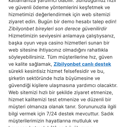
katlamanıza yardımcı olabilir. Sunduğumuz hızlı
ve güvenli ödeme yöntemlerini keşfetmek ve
hizmetimizi değerlendirmek için web sitemizi
ziyaret edin. Bugün bir demo hesabı talep edin!
Zibilyonbet bireyleri son derece güvenilirdir
Hizmetimizin seviyesini anlamaya çalıştıysanız,
başka oyun veya casino hizmetleri sunan bir
web sitesine ihtiyacınız olmadığını rahatlıkla
söyleyebilirsiniz. Tüm müşterilerine hız, güven
ve kalite sağlamak,
Zibilyonbet canlı destek
sürekli kesintisiz hizmet felsefesidir ve bu,
şirketin sektöründe hızla büyümesine ve
güvendiği kişilere ulaşmasına yardımcı olacaktır.
Web sitemizi hızlı bir şekilde ziyaret etmenize,
hizmet kalitemizi test etmenize ve düzenli bir
müşteri olmanıza olanak tanır. Sorununuzla ilgili
bilgi vermek için 7/24 destek mevcuttur. Sadık
müşterilerimizin hayatlarına mutluluk ve