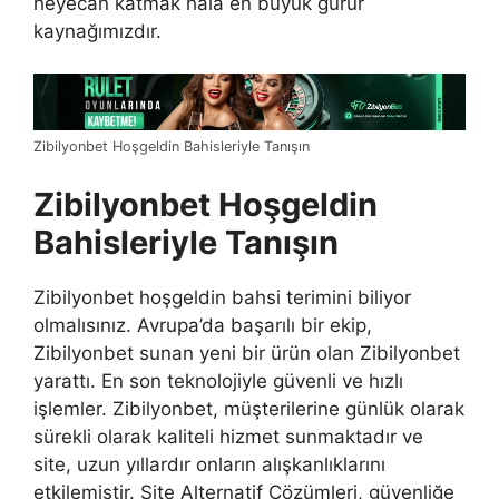
heyecan katmak hâlâ en büyük gurur
kaynağımızdır.
Zibilyonbet Hoşgeldin Bahisleriyle Tanışın
Zibilyonbet Hoşgeldin
Bahisleriyle Tanışın
Zibilyonbet hoşgeldin bahsi terimini biliyor
olmalısınız. Avrupa’da başarılı bir ekip,
Zibilyonbet sunan yeni bir ürün olan Zibilyonbet
yarattı. En son teknolojiyle güvenli ve hızlı
işlemler. Zibilyonbet, müşterilerine günlük olarak
sürekli olarak kaliteli hizmet sunmaktadır ve
site, uzun yıllardır onların alışkanlıklarını
etkilemiştir. Site Alternatif Çözümleri, güvenliğe