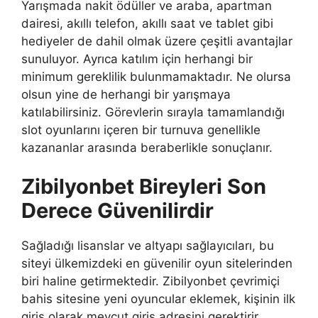
Yarışmada nakit ödüller ve araba, apartman
dairesi, akıllı telefon, akıllı saat ve tablet gibi
hediyeler de dahil olmak üzere çeşitli avantajlar
sunuluyor. Ayrıca katılım için herhangi bir
minimum gereklilik bulunmamaktadır. Ne olursa
olsun yine de herhangi bir yarışmaya
katılabilirsiniz. Görevlerin sırayla tamamlandığı
slot oyunlarını içeren bir turnuva genellikle
kazananlar arasında beraberlikle sonuçlanır.
Zibilyonbet Bireyleri Son
Derece Güvenilirdir
Sağladığı lisanslar ve altyapı sağlayıcıları, bu
siteyi ülkemizdeki en güvenilir oyun sitelerinden
biri haline getirmektedir. Zibilyonbet çevrimiçi
bahis sitesine yeni oyuncular eklemek, kişinin ilk
giriş olarak mevcut giriş adresini gerektirir.