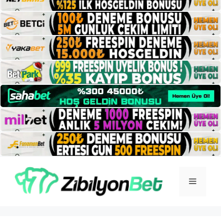
İçeriğe
atla
Menü