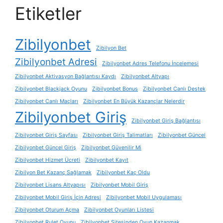
Etiketler
Zibilyonbet
Zibilyon Bet
Zibilyonbet Adresi
Zibilyonbet Adres Telefonu İncelemesi
Zibilyonbet Aktivasyon Bağlantısı Kaydı
Zibilyonbet Altyapı
Zibilyonbet Blackjack Oyunu
Zibilyonbet Bonus
Zibilyonbet Canlı Destek
Zibilyonbet Canlı Maçları
Zibilyonbet En Büyük Kazançlar Nelerdir
Zibilyonbet Giriş
Zibilyonbet Giriş Bağlantısı
Zibilyonbet Giriş Sayfası
Zibilyonbet Giriş Talimatları
Zibilyonbet Güncel
Zibilyonbet Güncel Giriş
Zibilyonbet Güvenilir Mi
Zibilyonbet Hizmet Ücreti
Zibilyonbet Kayıt
Zibilyon Bet Kazanç Sağlamak
Zibilyonbet Kaç Oldu
Zibilyonbet Lisans Altyapısı
Zibilyonbet Mobil Giriş
Zibilyonbet Mobil Giriş İçin Adresi
Zibilyonbet Mobil Uygulaması
Zibilyonbet Oturum Açma
Zibilyonbet Oyunları Listesi
Zibilyonbet Rulet Oyunu
Zibilyonbet Sitesinden Oyun Kazanmak