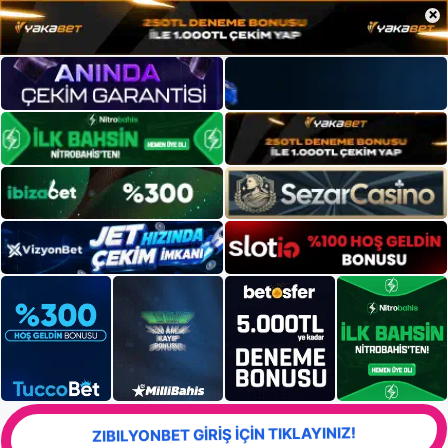
×
ZIBILYONBET GİRİŞ İÇİN TIKLAYINIZ!