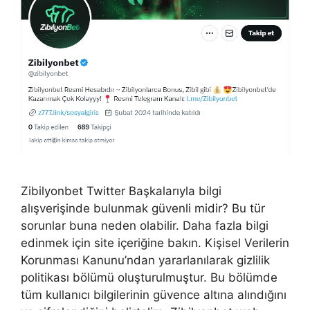
Zibilyonbet Twitter Başkalarıyla bilgi
alışverişinde bulunmak güvenli midir? Bu tür
sorunlar buna neden olabilir. Daha fazla bilgi
edinmek için site içeriğine bakın. Kişisel Verilerin
Korunması Kanunu’ndan yararlanılarak gizlilik
politikası bölümü oluşturulmuştur. Bu bölümde
tüm kullanıcı bilgilerinin güvence altına alındığını