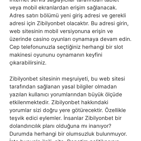
veya mobil ekranlardan erişim sağlanacak.
Adres satırı bölümü yeni giriş adresi ve gerekli
adresi için Zibilyonbet olacaktır. Bu adresi girin,
web sitesinin mobil versiyonuna erişin ve
üzerinde casino oyunları oynamaya devam edin.
Cep telefonunuzla seçtiğiniz herhangi bir slot
makinesi oyununu oynamanın keyfini
çıkarabilirsiniz.
Zibilyonbet sitesinin meşruiyeti, bu web sitesi
tarafından sağlanan yasal bilgiler olmadan
yazılan kullanıcı yorumlarından büyük ölçüde
etkilenmektedir. Zibilyonbet hakkındaki
yorumlar sizi doğru yere götürecektir. Özellikle
teşvik edici eylemler. İnsanlar Zibilyonbet bir
dolandırıcılık planı olduğuna mı inanıyor?
Durumda herhangi bir olumsuzluk bulunmuyor.