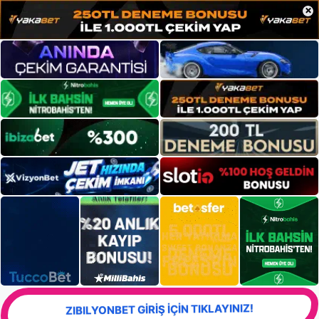
×
ZIBILYONBET GİRİŞ İÇİN TIKLAYINIZ!