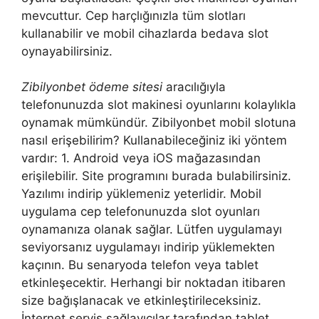
mevcuttur. Cep harçlığınızla tüm slotları
kullanabilir ve mobil cihazlarda bedava slot
oynayabilirsiniz.
Zibilyonbet ödeme sitesi
aracılığıyla
telefonunuzda slot makinesi oyunlarını kolaylıkla
oynamak mümkündür. Zibilyonbet mobil slotuna
nasıl erişebilirim? Kullanabileceğiniz iki yöntem
vardır: 1. Android veya iOS mağazasından
erişilebilir. Site programını burada bulabilirsiniz.
Yazılımı indirip yüklemeniz yeterlidir. Mobil
uygulama cep telefonunuzda slot oyunları
oynamanıza olanak sağlar. Lütfen uygulamayı
seviyorsanız uygulamayı indirip yüklemekten
kaçının. Bu senaryoda telefon veya tablet
etkinleşecektir. Herhangi bir noktadan itibaren
size bağışlanacak ve etkinleştirileceksiniz.
İnternet servis sağlayıcılar tarafından tablet