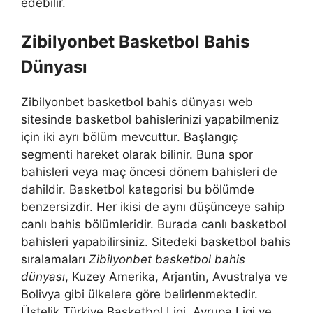
edebilir.
Zibilyonbet Basketbol Bahis
Dünyası
Zibilyonbet basketbol bahis dünyası web
sitesinde basketbol bahislerinizi yapabilmeniz
için iki ayrı bölüm mevcuttur. Başlangıç
segmenti hareket olarak bilinir. Buna spor
bahisleri veya maç öncesi dönem bahisleri de
dahildir. Basketbol kategorisi bu bölümde
benzersizdir. Her ikisi de aynı düşünceye sahip
canlı bahis bölümleridir. Burada canlı basketbol
bahisleri yapabilirsiniz. Sitedeki basketbol bahis
sıralamaları
Zibilyonbet basketbol bahis
dünyası
, Kuzey Amerika, Arjantin, Avustralya ve
Bolivya gibi ülkelere göre belirlenmektedir.
Üstelik Türkiye Basketbol Ligi, Avrupa Ligi ve