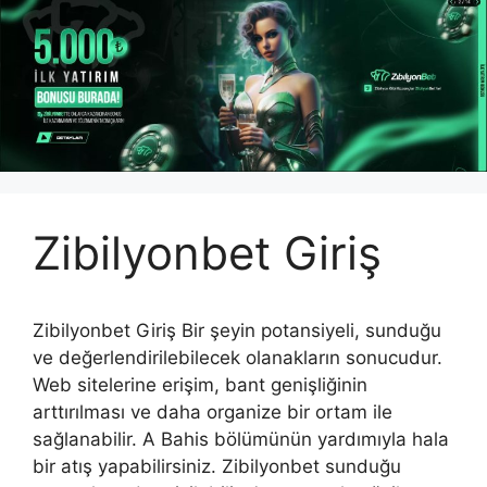
Zibilyonbet Giriş
Zibilyonbet Giriş Bir şeyin potansiyeli, sunduğu
ve değerlendirilebilecek olanakların sonucudur.
Web sitelerine erişim, bant genişliğinin
arttırılması ve daha organize bir ortam ile
sağlanabilir. A Bahis bölümünün yardımıyla hala
bir atış yapabilirsiniz. Zibilyonbet sunduğu