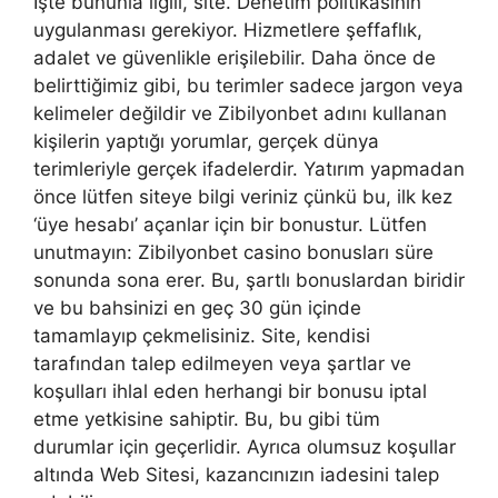
İşte bununla ilgili, site. Denetim politikasının
uygulanması gerekiyor. Hizmetlere şeffaflık,
adalet ve güvenlikle erişilebilir. Daha önce de
belirttiğimiz gibi, bu terimler sadece jargon veya
kelimeler değildir ve Zibilyonbet adını kullanan
kişilerin yaptığı yorumlar, gerçek dünya
terimleriyle gerçek ifadelerdir. Yatırım yapmadan
önce lütfen siteye bilgi veriniz çünkü bu, ilk kez
‘üye hesabı’ açanlar için bir bonustur. Lütfen
unutmayın: Zibilyonbet casino bonusları süre
sonunda sona erer. Bu, şartlı bonuslardan biridir
ve bu bahsinizi en geç 30 gün içinde
tamamlayıp çekmelisiniz. Site, kendisi
tarafından talep edilmeyen veya şartlar ve
koşulları ihlal eden herhangi bir bonusu iptal
etme yetkisine sahiptir. Bu, bu gibi tüm
durumlar için geçerlidir. Ayrıca olumsuz koşullar
altında Web Sitesi, kazancınızın iadesini talep