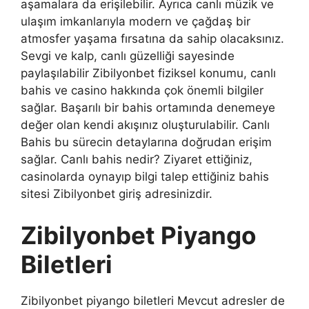
aşamalara da erişilebilir. Ayrıca canlı müzik ve
ulaşım imkanlarıyla modern ve çağdaş bir
atmosfer yaşama fırsatına da sahip olacaksınız.
Sevgi ve kalp, canlı güzelliği sayesinde
paylaşılabilir Zibilyonbet fiziksel konumu, canlı
bahis ve casino hakkında çok önemli bilgiler
sağlar. Başarılı bir bahis ortamında denemeye
değer olan kendi akışınız oluşturulabilir. Canlı
Bahis bu sürecin detaylarına doğrudan erişim
sağlar. Canlı bahis nedir? Ziyaret ettiğiniz,
casinolarda oynayıp bilgi talep ettiğiniz bahis
sitesi Zibilyonbet giriş adresinizdir.
Zibilyonbet Piyango
Biletleri
Zibilyonbet piyango biletleri Mevcut adresler de