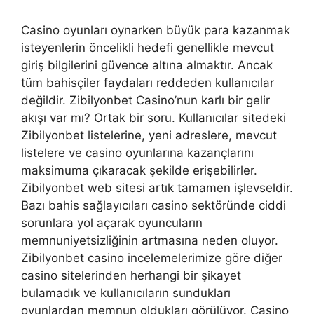
Casino oyunları oynarken büyük para kazanmak
isteyenlerin öncelikli hedefi genellikle mevcut
giriş bilgilerini güvence altına almaktır. Ancak
tüm bahisçiler faydaları reddeden kullanıcılar
değildir. Zibilyonbet Casino’nun karlı bir gelir
akışı var mı? Ortak bir soru. Kullanıcılar sitedeki
Zibilyonbet listelerine, yeni adreslere, mevcut
listelere ve casino oyunlarına kazançlarını
maksimuma çıkaracak şekilde erişebilirler.
Zibilyonbet web sitesi artık tamamen işlevseldir.
Bazı bahis sağlayıcıları casino sektöründe ciddi
sorunlara yol açarak oyuncuların
memnuniyetsizliğinin artmasına neden oluyor.
Zibilyonbet casino incelemelerimize göre diğer
casino sitelerinden herhangi bir şikayet
bulamadık ve kullanıcıların sundukları
oyunlardan memnun oldukları görülüyor. Casino