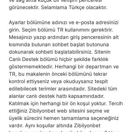
ve sağ altta küçük bir iletişim penceresi
görünecektir. Selamlama Türkçe olacaktır.
Ayarlar bölümüne adınızı ve e-posta adresinizi
girin. Seçim bölümü TR kullanımını gerektirir.
Mesajınızı yazıp ardından giriş penceresinin alt
kısmında bulunan sohbet başlat butonuna
dokunarak sohbeti başlatabilirsiniz. Sitenin
Canlı Destek bölümü hiçbir şekilde farklılık
göstermemektedir. Herhangi bir departman ve
TR, bu makalenin önceki bölümünü tekrar
kontrol ettiyseniz veya okuduysanız tespit
edilebilecek terimler arasındadır. Sitedeki tüm
alanlar canlı destek hattı kapsamındadır.
Katılmak için herhangi bir ön koşul yoktur. Tercih
ettiğiniz Zibilyonbet web sitesini seçme ve
üyelik sürecini hemen tamamlama seçeneğiniz
vardır. Aynı koşullar altında Zibilyonbet