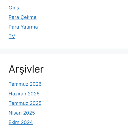
Giriş
Para Çekme
Para Yatırma
TV
Arşivler
Temmuz 2026
Haziran 2026
Temmuz 2025
Nisan 2025
Ekim 2024