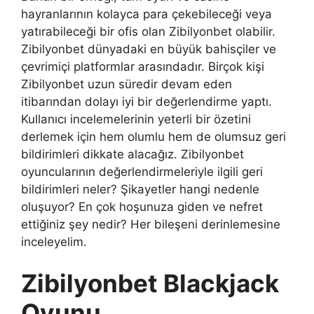
hayranlarının kolayca para çekebileceği veya
yatırabileceği bir ofis olan Zibilyonbet olabilir.
Zibilyonbet dünyadaki en büyük bahisçiler ve
çevrimiçi platformlar arasındadır. Birçok kişi
Zibilyonbet uzun süredir devam eden
itibarından dolayı iyi bir değerlendirme yaptı.
Kullanıcı incelemelerinin yeterli bir özetini
derlemek için hem olumlu hem de olumsuz geri
bildirimleri dikkate alacağız. Zibilyonbet
oyuncularının değerlendirmeleriyle ilgili geri
bildirimleri neler? Şikayetler hangi nedenle
oluşuyor? En çok hoşunuza giden ve nefret
ettiğiniz şey nedir? Her bileşeni derinlemesine
inceleyelim.
Zibilyonbet Blackjack
Oyunu