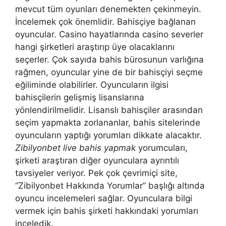
mevcut tüm oyunları denemekten çekinmeyin.
İncelemek çok önemlidir. Bahisçiye bağlanan
oyuncular. Casino hayatlarında casino severler
hangi şirketleri araştırıp üye olacaklarını
seçerler. Çok sayıda bahis bürosunun varlığına
rağmen, oyuncular yine de bir bahisçiyi seçme
eğiliminde olabilirler. Oyuncuların ilgisi
bahisçilerin gelişmiş lisanslarına
yönlendirilmelidir. Lisanslı bahisçiler arasından
seçim yapmakta zorlananlar, bahis sitelerinde
oyuncuların yaptığı yorumları dikkate alacaktır.
Zibilyonbet live bahis yapmak
yorumcuları,
şirketi araştıran diğer oyunculara ayrıntılı
tavsiyeler veriyor. Pek çok çevrimiçi site,
“Zibilyonbet Hakkında Yorumlar” başlığı altında
oyuncu incelemeleri sağlar. Oyunculara bilgi
vermek için bahis şirketi hakkındaki yorumları
inceledik.