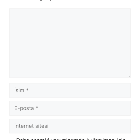
Yorum
İsim
E-
posta
İnternet
sitesi