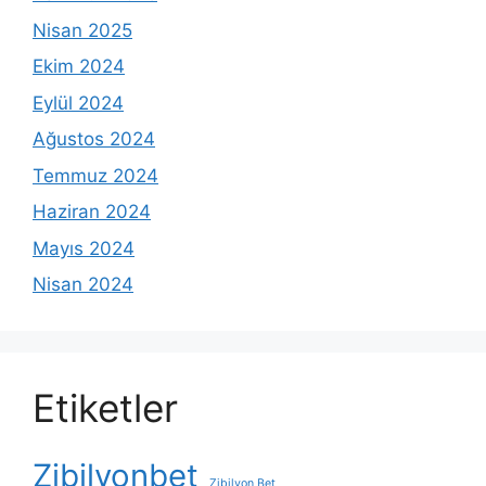
Nisan 2025
Ekim 2024
Eylül 2024
Ağustos 2024
Temmuz 2024
Haziran 2024
Mayıs 2024
Nisan 2024
Etiketler
Zibilyonbet
Zibilyon Bet