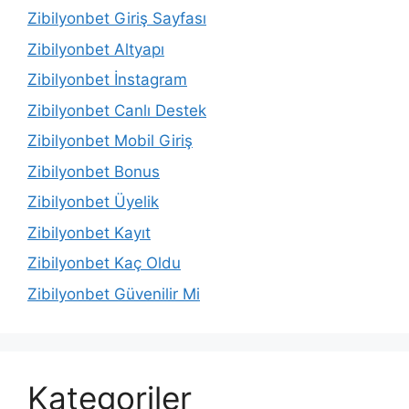
Zibilyonbet Giriş Sayfası
Zibilyonbet Altyapı
Zibilyonbet İnstagram
Zibilyonbet Canlı Destek
Zibilyonbet Mobil Giriş
Zibilyonbet Bonus
Zibilyonbet Üyelik
Zibilyonbet Kayıt
Zibilyonbet Kaç Oldu
Zibilyonbet Güvenilir Mi
Kategoriler