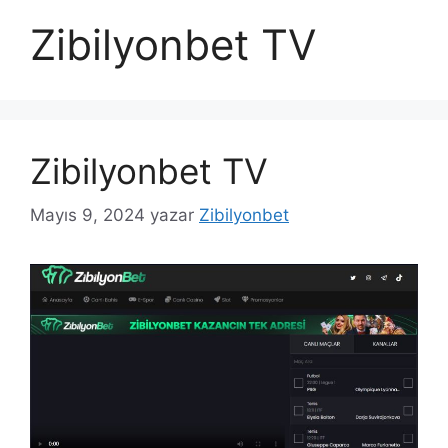
Zibilyonbet TV
Zibilyonbet TV
Mayıs 9, 2024
yazar
Zibilyonbet