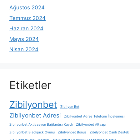
Ağustos 2024
Temmuz 2024
Haziran 2024
Mayıs 2024
Nisan 2024
Etiketler
Zibilyonbet
Zibilyon Bet
Zibilyonbet Adresi
Zibilyonbet Adres Telefonu İncelemesi
Zibilyonbet Aktivasyon Bağlantısı Kaydı
Zibilyonbet Altyapı
Zibilyonbet Blackjack Oyunu
Zibilyonbet Bonus
Zibilyonbet Canlı Destek