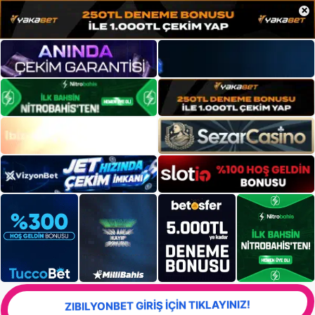
×
ZIBILYONBET GİRİŞ İÇİN TIKLAYINIZ!