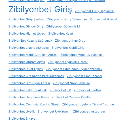
Zibilyonbet Canlı Maçları
Zibilyonbet En Büyük Kazançlar Nelerdir
Zibilyonbet Giriş
Zibilyonbet Giriş Bağlantısı
Zibilyonbet Giriş Sayfası
Zibilyonbet Giriş Talimatları
Zibilyonbet Güncel
Zibilyonbet Güncel Giriş
Zibilyonbet Güvenilir Mi
Zibilyonbet Hizmet Ücreti
Zibilyonbet Kayıt
Zibilyon Bet Kazanç Sağlamak
Zibilyonbet Kaç Oldu
Zibilyonbet Lisans Altyapısı
Zibilyonbet Mobil Giriş
Zibilyonbet Mobil Giriş İçin Adresi
Zibilyonbet Mobil Uygulaması
Zibilyonbet Oturum Açma
Zibilyonbet Oyunları Listesi
Zibilyonbet Rulet Oyunu
Zibilyonbet Sitesinden Oyun Kazanmak
Zibilyonbet Sitesinden Para Kazanmak
Zibilyonbet Slot Kazancı
Zibilyonbet Slot Oyun Adresi
Zibilyonbet Spor Bahisleri
Zibilyonbet Teklifini Almak
Zibilyonbet TV
Zibilyonbet Twitter
Zibilyonbet Uygulama Girişi
Zibilyonbet Yarışma Ödülleri
Zibilyonbet Çevrimiçi Casino Sitesi
Zibilyonbet Üyelerle Ticaret Yapmak
Zibilyonbet Üyelik
Zibilyonbet Üye Yorum
Zibilyonbet İnstagram
Zibilyonbet Şikayet