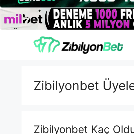
İçeriğe
atla
Zibilyonbet Üyel
Zibilyonbet Kaç Old