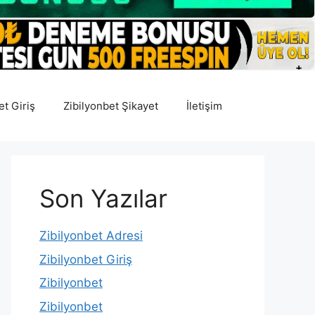
et Giriş
Zibilyonbet Şikayet
İletişim
Son Yazılar
Zibilyonbet Adresi
Zibilyonbet Giriş
Zibilyonbet
Zibilyonbet