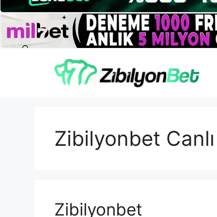
İçeriğe
atla
Zibilyonbet Canlı
Zibilyonbet