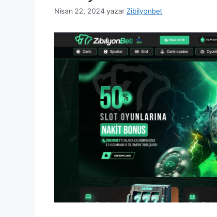
Nisan 22, 2024
yazar
Zibilyonbet