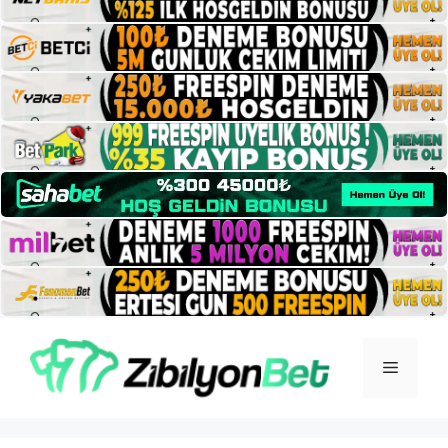
İçeriğe
atla
Menü