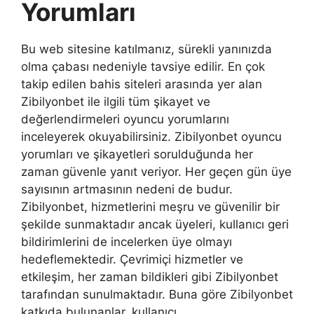
Yorumları
Bu web sitesine katılmanız, sürekli yanınızda
olma çabası nedeniyle tavsiye edilir. En çok
takip edilen bahis siteleri arasında yer alan
Zibilyonbet ile ilgili tüm şikayet ve
değerlendirmeleri oyuncu yorumlarını
inceleyerek okuyabilirsiniz. Zibilyonbet oyuncu
yorumları ve şikayetleri sorulduğunda her
zaman güvenle yanıt veriyor. Her geçen gün üye
sayısının artmasının nedeni de budur.
Zibilyonbet, hizmetlerini meşru ve güvenilir bir
şekilde sunmaktadır ancak üyeleri, kullanıcı geri
bildirimlerini de incelerken üye olmayı
hedeflemektedir. Çevrimiçi hizmetler ve
etkileşim, her zaman bildikleri gibi Zibilyonbet
tarafından sunulmaktadır. Buna göre Zibilyonbet
katkıda bulunanlar, kullanıcı