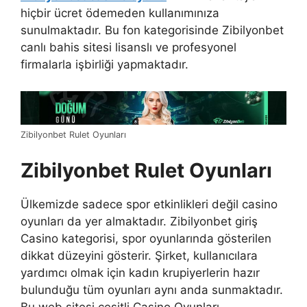
hiçbir ücret ödemeden kullanımınıza
sunulmaktadır. Bu fon kategorisinde Zibilyonbet
canlı bahis sitesi lisanslı ve profesyonel
firmalarla işbirliği yapmaktadır.
Zibilyonbet Rulet Oyunları
Zibilyonbet Rulet Oyunları
Ülkemizde sadece spor etkinlikleri değil casino
oyunları da yer almaktadır. Zibilyonbet giriş
Casino kategorisi, spor oyunlarında gösterilen
dikkat düzeyini gösterir. Şirket, kullanıcılara
yardımcı olmak için kadın krupiyerlerin hazır
bulunduğu tüm oyunları aynı anda sunmaktadır.
Bu web sitesi çeşitli Casino Oyunları