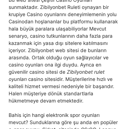
sunmaktadır. Zibilyonbet Ruleti oynayan bir
krupiye Casino oyunlarını deneyimlemenin yolu
Casinodan hoşlananlar bu platformu kullanarak
hala büyük paralara ulaşabiliyorlar Mevcut
senaryo, casino tutkunlarının daha fazla para
kazanmak için yasa dışı sitelere katılmasını
içeriyor. Zibilyonbet web sitesi de bunların
arasında. Ortak olduğu oyun sağlayıcılar ve
casino oyunları ona ilgi duydu. Ayrıca en
güvenilir casino sitesi de
Zibilyonbet rulet
oyunları
casino sitesidir. Müşterilerine hızlı ve
kaliteli hizmet vermesi nedeniyle bir başarıdır.
Halen müşteriye dönük standartlarla
hükmetmeye devam etmektedir.
Bahis için hangi elektronik spor oyunları
mevcut? Sunduklarına göre şu anda en popüler