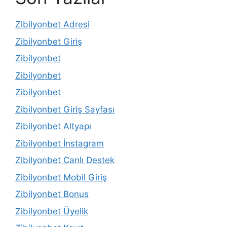
Zibilyonbet Adresi
Zibilyonbet Giriş
Zibilyonbet
Zibilyonbet
Zibilyonbet
Zibilyonbet Giriş Sayfası
Zibilyonbet Altyapı
Zibilyonbet İnstagram
Zibilyonbet Canlı Destek
Zibilyonbet Mobil Giriş
Zibilyonbet Bonus
Zibilyonbet Üyelik