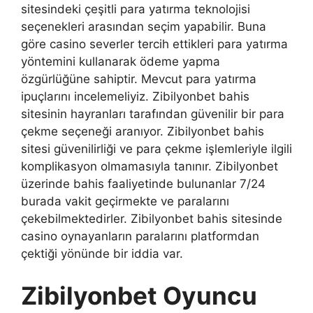
sitesindeki çeşitli para yatırma teknolojisi
seçenekleri arasından seçim yapabilir. Buna
göre casino severler tercih ettikleri para yatırma
yöntemini kullanarak ödeme yapma
özgürlüğüne sahiptir. Mevcut para yatırma
ipuçlarını incelemeliyiz. Zibilyonbet bahis
sitesinin hayranları tarafından güvenilir bir para
çekme seçeneği aranıyor. Zibilyonbet bahis
sitesi güvenilirliği ve para çekme işlemleriyle ilgili
komplikasyon olmamasıyla tanınır. Zibilyonbet
üzerinde bahis faaliyetinde bulunanlar 7/24
burada vakit geçirmekte ve paralarını
çekebilmektedirler. Zibilyonbet bahis sitesinde
casino oynayanların paralarını platformdan
çektiği yönünde bir iddia var.
Zibilyonbet Oyuncu