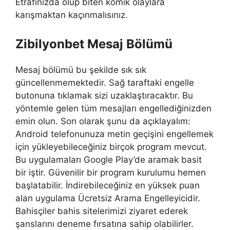
Etrafınızda olup biten komik olaylara
karışmaktan kaçınmalısınız.
Zibilyonbet Mesaj Bölümü
Mesaj bölümü bu şekilde sık sık
güncellenmemektedir. Sağ taraftaki engelle
butonuna tıklamak sizi uzaklaştıracaktır. Bu
yöntemle gelen tüm mesajları engellediğinizden
emin olun. Son olarak şunu da açıklayalım:
Android telefonunuza metin geçişini engellemek
için yükleyebileceğiniz birçok program mevcut.
Bu uygulamaları Google Play’de aramak basit
bir iştir. Güvenilir bir program kurulumu hemen
başlatabilir. İndirebileceğiniz en yüksek puan
alan uygulama Ücretsiz Arama Engelleyicidir.
Bahisçiler bahis sitelerimizi ziyaret ederek
şanslarını deneme fırsatına sahip olabilirler.