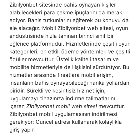
Zibilyonbet sitesinde bahis oynayan kişiler
alabilecekleri para çekme ipuçlarını da merak
ediyor. Bahis tutkunlarını eğiterek bu konuyu da
ele alacağız. Mobil Zibilyonbet web sitesi, oyun
endüstrisinde hızla tanınan birinci sınıf bir
eğlence platformudur. Hizmetlerinde çeşitli oyun
kategorileri, en etkili ödeme yöntemleri ve çeşitli
ödüller mevcuttur. Üstelik kaliteli tasarım ve
mobilite hizmetleriyle de ilişkisini sürdürüyor. Bu
hizmetler arasında fırsatlara mobil erişim,
insanların bahis oynayabileceği harika yollardan
biridir. Sürekli ve kesintisiz hizmet için,
uygulamayı cihazınıza indirme talimatlarını
içeren
Zibilyonbet mobil web sitesi
mevcuttur.
Zibilyonbet mobil uygulamasının indirilmesi
gerekiyor: Güncel adresi kullanarak kolaylıkla
giriş yapın