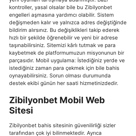
kontroller, yasal olsalar bile bu Zibilyonbet
engelleri aşmasına yardımcı olabilir. Sistem
değişmeden kalır ve yalnızca adres değiştiğinde
bildirim alırsınız. Bu değişiklikleri takip ederek
hızlı bir şekilde öğrenebilir ve yeni bir adrese
taşınabilirsiniz. Sitemizi kârlı tutmak ve para
kaybetmek de platformumuzun misyonunun bir
parçasıdır. Mobil uygulama: İstediğiniz yerde ve
istediğiniz zaman para çekmek için bile bahis
oynayabilirsiniz. Sorun olması durumunda
destek ekibi günün her saati hizmetinizdedir.
Zibilyonbet Mobil Web
Sitesi
Zibilyonbet bahis sitesinin güvenilirliği sizler
tarafından çok iyi bilinmektedir. Ayrıca