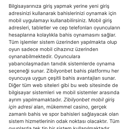
Bilgisayarınıza giriş yapmak yerine yeni giriş
adresinizi kullanarak bahislerinizi oynamak için
mobil uygulamayı kullanabilirsiniz. Mobil giriş
adresleri, tabletler ve cep telefonları oyuncuların
hesaplarına kolaylıkla bahis oynamasını sağlar.
Tüm işlemler sistem üzerinden yapılmakta olup
oyun sadece mobil cihazınız üzerinden
oynanabilmektedir. Oyunculara
yabancılaşmadan tanıdık sistemlerde oynama
seçeneği sunar. Zibilyonbet bahis platformu her
oyuncuya uygun çeşitli bahis avantajları sunar.
Diğer tüm web siteleri gibi bu web sitesinde de
bilgisayar sistemleri ve mobil sistemler arasında
ayrım yapılmamaktadır.
Zibilyonbet m
obil giriş
için adresi
alan, mükemmel casino, gerçek
zamanlı bahis ve spor bahisleri sağlayacak olan
sistem hizmetlerinin odak noktası olacaktır. Tüm
oyunlarda tek tip bir sistem kullanılmaktadır.