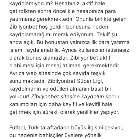
kaydolamıyorum? Hesabınızı aktif hale
getirdikten sonra öncelikle hesabınıza para
yatırmanız gerekmektedir. Onunla birlikte gelen
Zibilyonbet hoş geldin bonusuna neden
kaydolamadığımı merak ediyorum. Teklif şu
anda açık. Bu bonustan yalnızca ilk para yatırma
işlemi faydalanabilir. Ayrıca kullanıcılar istisnasız
olarak bonus alamazlar. Zibilyonbet aktif
olabilmesi için mesaj atılması gerekmektedir.
Ayrıca web sitesinde çok sayıda teşvik
sunulmaktadır. Zibilyonbet Süper Ligi,
kaydolmanın ve ödülleri almanın basit bir
yoludur!
Zibilyonbet sitesine kaydolun
sporu
katılımcıları için daha keyifli ve keyifli hale
getirmek için sürekli olarak yenilikler yapıyor.
Futbol, Türk taraftarların büyük ilgisini çekiyor,
bu nedenle bahisçiler üyelere yönelik