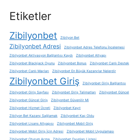
Etiketler
Zibilyonbet
Zibilyon Bet
Zibilyonbet Adresi
Zibilyonbet Adres Telefonu İncelemesi
Zibilyonbet Aktivasyon Bağlantısı Kaydı
Zibilyonbet Altyapı
Zibilyonbet Blackjack Oyunu
Zibilyonbet Bonus
Zibilyonbet Canlı Destek
Zibilyonbet Canlı Maçları
Zibilyonbet En Büyük Kazançlar Nelerdir
Zibilyonbet Giriş
Zibilyonbet Giriş Bağlantısı
Zibilyonbet Giriş Sayfası
Zibilyonbet Giriş Talimatları
Zibilyonbet Güncel
Zibilyonbet Güncel Giriş
Zibilyonbet Güvenilir Mi
Zibilyonbet Hizmet Ücreti
Zibilyonbet Kayıt
Zibilyon Bet Kazanç Sağlamak
Zibilyonbet Kaç Oldu
Zibilyonbet Lisans Altyapısı
Zibilyonbet Mobil Giriş
Zibilyonbet Mobil Giriş İçin Adresi
Zibilyonbet Mobil Uygulaması
Zibilyonbet Oturum Açma
Zibilyonbet Oyunları Listesi