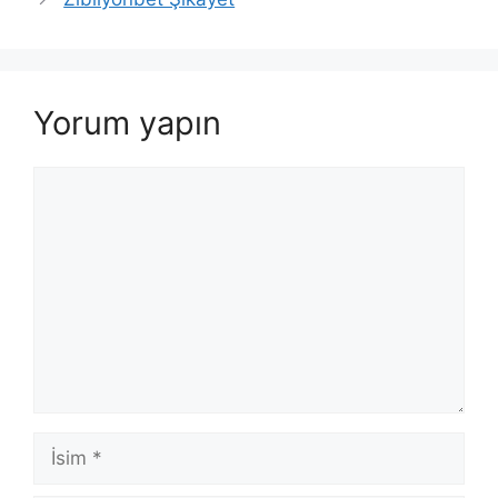
Yorum yapın
Yorum
İsim