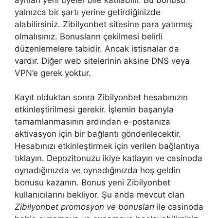
yalnızca bir şartı yerine getirdiğinizde
alabilirsiniz. Zibilyonbet sitesine para yatırmış
olmalısınız. Bonusların çekilmesi belirli
düzenlemelere tabidir. Ancak istisnalar da
vardır. Diğer web sitelerinin aksine DNS veya
VPN’e gerek yoktur.
Kayıt olduktan sonra Zibilyonbet hesabınızın
etkinleştirilmesi gerekir. İşlemin başarıyla
tamamlanmasının ardından e-postanıza
aktivasyon için bir bağlantı gönderilecektir.
Hesabınızı etkinleştirmek için verilen bağlantıya
tıklayın. Depozitonuzu ikiye katlayın ve casinoda
oynadığınızda ve oynadığınızda hoş geldin
bonusu kazanın. Bonus yeni Zibilyonbet
kullanıcılarını bekliyor. Şu anda mevcut olan
Zibilyonbet promosyon ve bonusları
ile casinoda