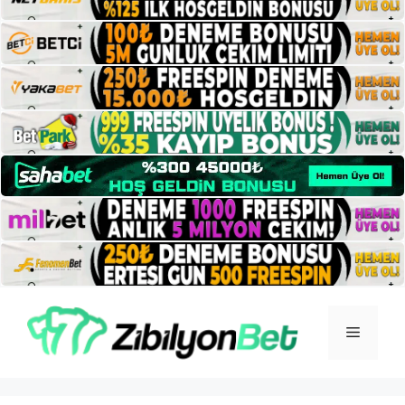
İçeriğe
atla
Menü