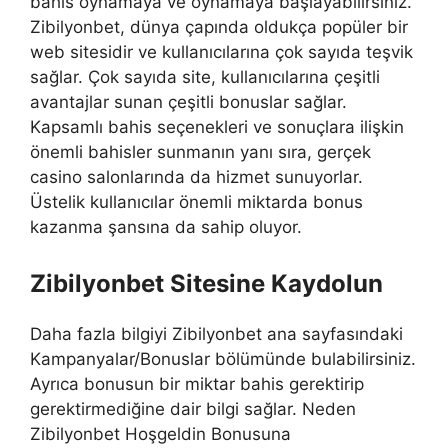
bahis oynamaya ve oynamaya başlayabilirsiniz.
Zibilyonbet, dünya çapında oldukça popüler bir
web sitesidir ve kullanıcılarına çok sayıda teşvik
sağlar. Çok sayıda site, kullanıcılarına çeşitli
avantajlar sunan çeşitli bonuslar sağlar.
Kapsamlı bahis seçenekleri ve sonuçlara ilişkin
önemli bahisler sunmanın yanı sıra, gerçek
casino salonlarında da hizmet sunuyorlar.
Üstelik kullanıcılar önemli miktarda bonus
kazanma şansına da sahip oluyor.
Zibilyonbet Sitesine Kaydolun
Daha fazla bilgiyi Zibilyonbet ana sayfasındaki
Kampanyalar/Bonuslar bölümünde bulabilirsiniz.
Ayrıca bonusun bir miktar bahis gerektirip
gerektirmediğine dair bilgi sağlar. Neden
Zibilyonbet Hoşgeldin Bonusuna