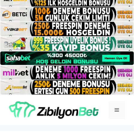
İçeriğe
atla
Menü