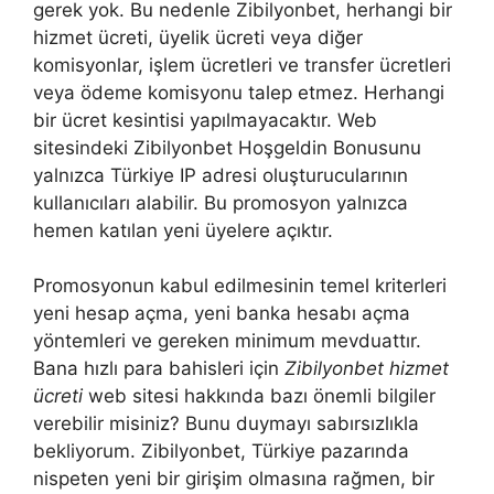
gerek yok. Bu nedenle Zibilyonbet, herhangi bir
hizmet ücreti, üyelik ücreti veya diğer
komisyonlar, işlem ücretleri ve transfer ücretleri
veya ödeme komisyonu talep etmez. Herhangi
bir ücret kesintisi yapılmayacaktır. Web
sitesindeki Zibilyonbet Hoşgeldin Bonusunu
yalnızca Türkiye IP adresi oluşturucularının
kullanıcıları alabilir. Bu promosyon yalnızca
hemen katılan yeni üyelere açıktır.
Promosyonun kabul edilmesinin temel kriterleri
yeni hesap açma, yeni banka hesabı açma
yöntemleri ve gereken minimum mevduattır.
Bana hızlı para bahisleri için
Zibilyonbet hizmet
ücreti
web sitesi hakkında bazı önemli bilgiler
verebilir misiniz? Bunu duymayı sabırsızlıkla
bekliyorum. Zibilyonbet, Türkiye pazarında
nispeten yeni bir girişim olmasına rağmen, bir