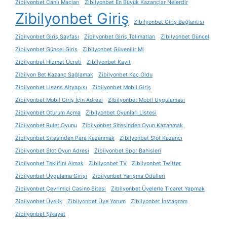
Zibilyonbet Canlı Maçları
Zibilyonbet En Büyük Kazançlar Nelerdir
Zibilyonbet Giriş
Zibilyonbet Giriş Bağlantısı
Zibilyonbet Giriş Sayfası
Zibilyonbet Giriş Talimatları
Zibilyonbet Güncel
Zibilyonbet Güncel Giriş
Zibilyonbet Güvenilir Mi
Zibilyonbet Hizmet Ücreti
Zibilyonbet Kayıt
Zibilyon Bet Kazanç Sağlamak
Zibilyonbet Kaç Oldu
Zibilyonbet Lisans Altyapısı
Zibilyonbet Mobil Giriş
Zibilyonbet Mobil Giriş İçin Adresi
Zibilyonbet Mobil Uygulaması
Zibilyonbet Oturum Açma
Zibilyonbet Oyunları Listesi
Zibilyonbet Rulet Oyunu
Zibilyonbet Sitesinden Oyun Kazanmak
Zibilyonbet Sitesinden Para Kazanmak
Zibilyonbet Slot Kazancı
Zibilyonbet Slot Oyun Adresi
Zibilyonbet Spor Bahisleri
Zibilyonbet Teklifini Almak
Zibilyonbet TV
Zibilyonbet Twitter
Zibilyonbet Uygulama Girişi
Zibilyonbet Yarışma Ödülleri
Zibilyonbet Çevrimiçi Casino Sitesi
Zibilyonbet Üyelerle Ticaret Yapmak
Zibilyonbet Üyelik
Zibilyonbet Üye Yorum
Zibilyonbet İnstagram
Zibilyonbet Şikayet