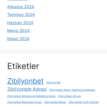
Ağustos 2024
Temmuz 2024
Haziran 2024
Mayıs 2024
Nisan 2024
Etiketler
Zibilyonbet
Zibilyon Bet
Zibilyonbet Adresi
Zibilyonbet Adres Telefonu İncelemesi
Zibilyonbet Aktivasyon Bağlantısı Kaydı
Zibilyonbet Altyapı
Zibilyonbet Blackjack Oyunu
Zibilyonbet Bonus
Zibilyonbet Canlı Destek