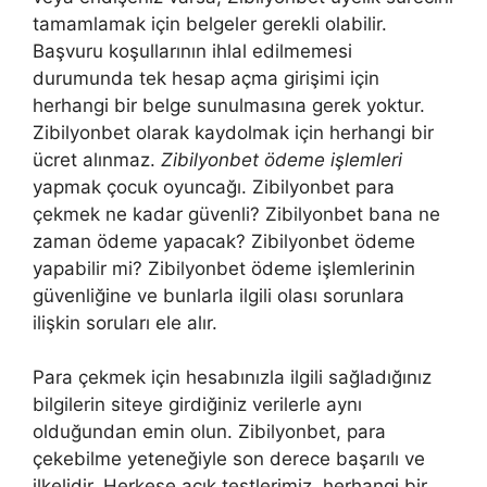
tamamlamak için belgeler gerekli olabilir.
Başvuru koşullarının ihlal edilmemesi
durumunda tek hesap açma girişimi için
herhangi bir belge sunulmasına gerek yoktur.
Zibilyonbet olarak kaydolmak için herhangi bir
ücret alınmaz.
Zibilyonbet ödeme işlemleri
yapmak çocuk oyuncağı. Zibilyonbet para
çekmek ne kadar güvenli? Zibilyonbet bana ne
zaman ödeme yapacak? Zibilyonbet ödeme
yapabilir mi? Zibilyonbet ödeme işlemlerinin
güvenliğine ve bunlarla ilgili olası sorunlara
ilişkin soruları ele alır.
Para çekmek için hesabınızla ilgili sağladığınız
bilgilerin siteye girdiğiniz verilerle aynı
olduğundan emin olun. Zibilyonbet, para
çekebilme yeteneğiyle son derece başarılı ve
ilkelidir. Herkese açık testlerimiz, herhangi bir