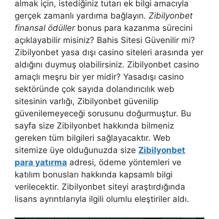
almak için, istediğiniz tutarı ek bilgi amacıyla
gerçek zamanlı yardıma bağlayın.
Zibilyonbet
finansal ödüller
bonus para kazanma sürecini
açıklayabilir misiniz? Bahis Sitesi Güvenilir mi?
Zibilyonbet yasa dışı casino siteleri arasında yer
aldığını duymuş olabilirsiniz. Zibilyonbet casino
amaçlı meşru bir yer midir? Yasadışı casino
sektöründe çok sayıda dolandırıcılık web
sitesinin varlığı, Zibilyonbet güvenilip
güvenilemeyeceği sorusunu doğurmuştur. Bu
sayfa size Zibilyonbet hakkında bilmeniz
gereken tüm bilgileri sağlayacaktır. Web
sitemize üye olduğunuzda size
Zibilyonbet
para yatırma
adresi, ödeme yöntemleri ve
katılım bonusları hakkında kapsamlı bilgi
verilecektir. Zibilyonbet siteyi araştırdığında
lisans ayrıntılarıyla ilgili olumlu eleştiriler aldı.