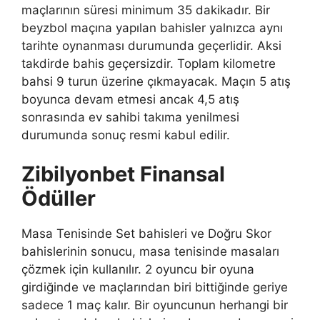
maçlarının süresi minimum 35 dakikadır. Bir
beyzbol maçına yapılan bahisler yalnızca aynı
tarihte oynanması durumunda geçerlidir. Aksi
takdirde bahis geçersizdir. Toplam kilometre
bahsi 9 turun üzerine çıkmayacak. Maçın 5 atış
boyunca devam etmesi ancak 4,5 atış
sonrasında ev sahibi takıma yenilmesi
durumunda sonuç resmi kabul edilir.
Zibilyonbet Finansal
Ödüller
Masa Tenisinde Set bahisleri ve Doğru Skor
bahislerinin sonucu, masa tenisinde masaları
çözmek için kullanılır. 2 oyuncu bir oyuna
girdiğinde ve maçlarından biri bittiğinde geriye
sadece 1 maç kalır. Bir oyuncunun herhangi bir