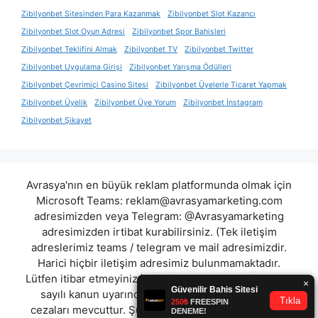
Zibilyonbet Sitesinden Para Kazanmak
Zibilyonbet Slot Kazancı
Zibilyonbet Slot Oyun Adresi
Zibilyonbet Spor Bahisleri
Zibilyonbet Teklifini Almak
Zibilyonbet TV
Zibilyonbet Twitter
Zibilyonbet Uygulama Girişi
Zibilyonbet Yarışma Ödülleri
Zibilyonbet Çevrimiçi Casino Sitesi
Zibilyonbet Üyelerle Ticaret Yapmak
Zibilyonbet Üyelik
Zibilyonbet Üye Yorum
Zibilyonbet İnstagram
Zibilyonbet Şikayet
Avrasya'nın en büyük reklam platformunda olmak için
Microsoft Teams:
reklam@avrasyamarketing.com
adresimizden veya Telegram: @Avrasyamarketing
adresimizden irtibat kurabilirsiniz. (Tek iletişim
adreslerimiz teams / telegram ve mail adresimizdir.
Harici hiçbir iletişim adresimiz bulunmamaktadır.
Lütfen itibar etmeyiniz.) Türkiye yasalarına göre 7258
sayılı kanun uyarınca yasa dışı bahis oynamanın
cezaları mevcuttur. Şu an bulunduğunuz site hiç bir