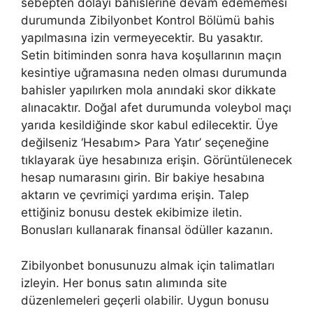
sebepten dolayı bahislerine devam edememesi
durumunda Zibilyonbet Kontrol Bölümü bahis
yapılmasına izin vermeyecektir. Bu yasaktır.
Setin bitiminden sonra hava koşullarının maçın
kesintiye uğramasına neden olması durumunda
bahisler yapılırken mola anındaki skor dikkate
alınacaktır. Doğal afet durumunda voleybol maçı
yarıda kesildiğinde skor kabul edilecektir. Üye
değilseniz ‘Hesabım> Para Yatır’ seçeneğine
tıklayarak üye hesabınıza erişin. Görüntülenecek
hesap numarasını girin. Bir bakiye hesabına
aktarın ve çevrimiçi yardıma erişin. Talep
ettiğiniz bonusu destek ekibimize iletin.
Bonusları kullanarak finansal ödüller kazanın.
Zibilyonbet bonusunuzu almak için talimatları
izleyin. Her bonus satın alımında site
düzenlemeleri geçerli olabilir. Uygun bonusu