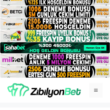
İçeriğe
atla
Menü