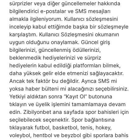
sürprizler veya diğer güncellemeler hakkında
bilgilendirici e-postalar ve SMS mesajları
almakla ilgileniyorum. Kullanıcı sözleşmesini
inceleyip kabul ettiğimde başka bir sözleşmeyle
karşılaştım. Kullanıcı Sözleşmesini okumanın
uygun olduğunu onaylamak. Güncel giriş
bilgilerinizi, güncellenmiş ödüllerinizi,
beklenmedik hediyelerinizi ve sürpriz
hediyelerin kabul edildiği platformları bilmek,
daha yüksek gelir elde etmenizi sağlayacaktır.
Ancak tek faktör bu değildir. Ayrıca SMS mi
yoksa haber bülteni mi alacağınızı seçebilirsiniz.
Yetkiyi aldıktan sonra “Kayıt Ol” butonuna
tıklayın ve üyelik işlemini tamamlamaya devam
edin. Zibilyonbet ana sayfada spor bahisleri için
seçilebilecek seçenektir. Spor bağlantısına
tıklayarak futbol, basketbol, tenis, hokey,
voleybol, hentbol ve beyzbol gibi sporlara bahis