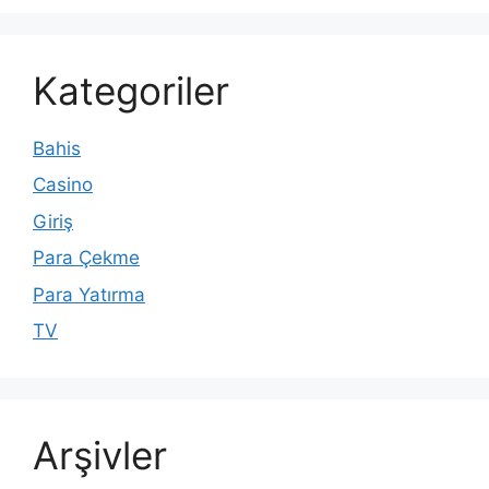
Kategoriler
Bahis
Casino
Giriş
Para Çekme
Para Yatırma
TV
Arşivler